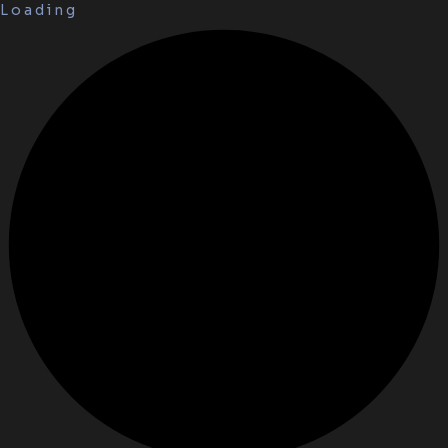
L
o
a
d
i
n
g